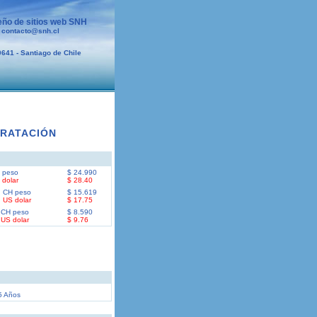
eño de sitios web SNH
-
contacto@snh.cl
0641 - Santiago de Chile
TRATACIÓN
 peso
$ 24.990
 dolar
$ 28.40
n CH peso
$ 15.619
 US dolar
$ 17.75
n CH peso
$ 8.590
 US dolar
$ 9.76
 Años