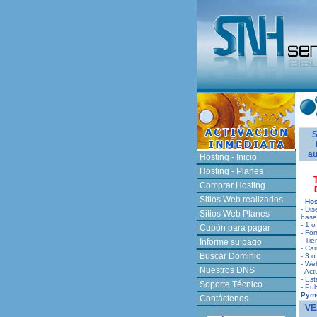
S
au
Hosting - Inicio
Hosting - Planes
Comprar Hosting
Sitios Web realizados
-
Hos
- Di
Sitios Web Planes
base 
- 1 o
Cupón para pagar
- For
- Tie
Informe su pago
- Ca
Buscar Dominio
- 3 o
- We
Nuestros DNS
- Act
- Est
Soporte Técnico
- Pub
Pyme
Contáctenos
VE