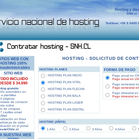
Hosting y dis
SNH.cl 
Teléfono: +56 9 5409 
HOSTING - SOLICITUD DE CON
ITIOS WEB CON
HOSTING 100%
toadministrables
HOSTING PLANES
FORMA DE PAGO
SITIO WEB
HOSTING PLAN INICIO
Pago anual en CH
TODO INCLUIDO
Pago anual en US
HOSTING PLAN VITAL
DESDE $ 34.990
Pago semestral e
Pago semestral en
ting gratuito
HOSTING PLAN FLECHA
seño automático en
Pago trimestral e
a plantillas
HOSTING PLAN BALA
Pago trimestral en
 4 páginas
mulario de contacto
HOSTING PLAN LASER
nda online
rro de compras
HOSTING PLAN DIGITAL
 7 casillas email
bMail
ualización en línea
HOSTING (AÑOS)
adísticas de visita
licación en el portal
sdeChile.cl
1 Año
2 Años
3 Años
4 Años
5
A NUESTRA WEB