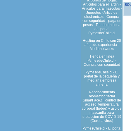
Artículos de hogar,
Artículos para el jardín -
SOL
Ártículos para mascotas -
Juguetes - Artículos
electrónicos - Compra
con seguridad - paga en
pesos - Tienda en línea
del portal
PymesdeChile.cl
Hosting en Chile con 20
años de experiencia -
Medianetworks
Tienda en línea
PymesdeChile.cl -
Compra con seguridad
PymesdeChile.cl - El
portal de la pequeña y
mediana empresa
chilena
Reconocimiento
biométrico facial
SmartFace.cl, control de
acceso, temperratura
corporal (fiebre) y uso de
mascarilla para
protección de COVID-19
(Corona virus)
PymesChile.cl - El portal