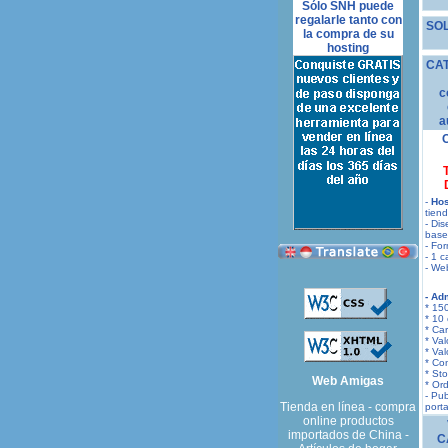
Sólo SNH puede
regalarle tanto con
SOL
la compra de su
hosting
CA
c
a
-
Hos
tiend
- Di
base 
- For
- 1 c
- We
- Ad
* 15
* 10
* Ca
* Val
* Val
* Co
* St
Web Amigas
* Or
- Pub
Tienda en línea - compra
porta
online productos
importados de China -
C