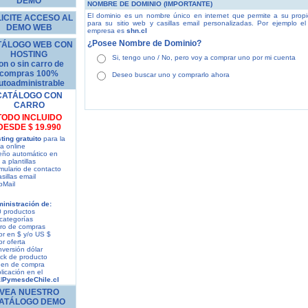
DEMO
NOMBRE DE DOMINIO (IMPORTANTE)
El dominio es un nombre único en internet que permite a su propi
ICITE ACCESO AL
para su sitio web y casillas email personalizadas. Por ejemplo 
DEMO WEB
empresa es
shn.cl
¿Posee Nombre de Dominio?
TÁLOGO WEB CON
HOSTING
Si, tengo uno / No, pero voy a comprar uno por mi cuenta
on o sin carro de
compras 100%
Deseo buscar uno y comprarlo ahora
utoadministrable
CATÁLOGO CON
CARRO
TODO INCLUIDO
DESDE $ 19.990
ting gratuito
para la
a online
seño automático en
a plantillas
mulario de contacto
asillas email
bMail
ministración de:
0 productos
 categorías
rro de compras
or en $ y/o US $
or oferta
nversión dólar
ock de producto
den de compra
licación en el
l
PymesdeChile.cl
VEA NUESTRO
ATÁLOGO DEMO