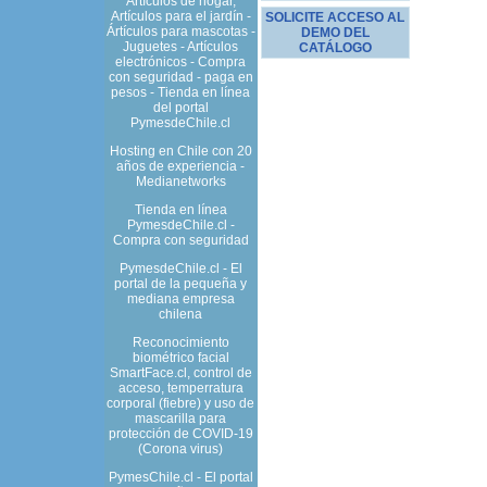
Artículos de hogar,
Artículos para el jardín -
SOLICITE ACCESO AL
Ártículos para mascotas -
DEMO DEL
Juguetes - Artículos
CATÁLOGO
electrónicos - Compra
con seguridad - paga en
pesos - Tienda en línea
del portal
PymesdeChile.cl
Hosting en Chile con 20
años de experiencia -
Medianetworks
Tienda en línea
PymesdeChile.cl -
Compra con seguridad
PymesdeChile.cl - El
portal de la pequeña y
mediana empresa
chilena
Reconocimiento
biométrico facial
SmartFace.cl, control de
acceso, temperratura
corporal (fiebre) y uso de
mascarilla para
protección de COVID-19
(Corona virus)
PymesChile.cl - El portal