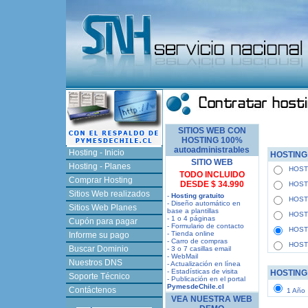
SITIOS WEB CON
HOSTING 100%
autoadministrables
Hosting - Inicio
HOSTING
SITIO WEB
Hosting - Planes
HOST
TODO INCLUIDO
Comprar Hosting
DESDE $ 34.990
HOST
Sitios Web realizados
-
Hosting gratuito
HOST
- Diseño automático en
Sitios Web Planes
base a plantillas
HOST
- 1 o 4 páginas
Cupón para pagar
- Formulario de contacto
HOST
- Tienda online
Informe su pago
- Carro de compras
HOST
Buscar Dominio
- 3 o 7 casillas email
- WebMail
Nuestros DNS
- Actualización en línea
- Estadísticas de visita
HOSTING
Soporte Técnico
- Publicación en el portal
PymesdeChile.cl
Contáctenos
1 A
VEA NUESTRA WEB