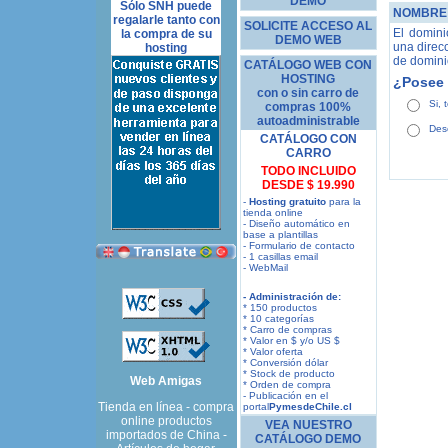
DEMO
Sólo SNH puede
NOMBRE 
regalarle tanto con
SOLICITE ACCESO AL
El domini
la compra de su
DEMO WEB
una direc
hosting
de domini
CATÁLOGO WEB CON
HOSTING
¿Posee
con o sin carro de
Si,
compras 100%
autoadministrable
Des
CATÁLOGO CON
CARRO
TODO INCLUIDO
DESDE $ 19.990
-
Hosting gratuito
para la
tienda online
- Diseño automático en
base a plantillas
- Formulario de contacto
- 1 casillas email
- WebMail
- Administración de:
* 150 productos
* 10 categorías
* Carro de compras
* Valor en $ y/o US $
* Valor oferta
* Conversión dólar
* Stock de producto
Web Amigas
* Orden de compra
- Publicación en el
Tienda en línea - compra
portal
PymesdeChile.cl
online productos
VEA NUESTRO
importados de China -
CATÁLOGO DEMO